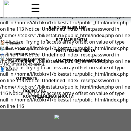
Notice: Undefined index: resetpassword in
☰
/home/i/itcbkrv1/bikestat.ru/public_html/index.php on line
113 Notice: Trying to access array offset on value of type
null in /home/i/itcbkrv1/bikestat.ru/public_html/index.php
ВЕЛОСИПЕДИСТАМ
on line 113 Notice: Undefined index: resetpassword in
/home/i/itcbkrv1/bikestat.ru/public_html/index.php on line
×
ВСЕ МАРШРУТЫ
114 Notice: Trying to access array offset on value of type
🏠 Главная
null in /home/i/itcbkrv1/bikestat.ru/public_html/index.php
📡 Веломаршруты
ИНТЕРЕСНЫЕ МЕСТА
🗻 Интересные места
on line 114 Notice: Undefined index: resetpassword in
🛠 Мастерские и магазины
/home/i/itcbkrv1/bikestat.ru/public_html/index.php on line
ГЛАВНАЯ
МАСТЕРСКИЕ И МАГАЗИНЫ
✓ Политика конфиденц.
115 Notice: Trying to access array offset on value of type
👤 Войти
null in /home/i/itcbkrv1/bikestat.ru/public_html/index.php
О ПРОЕКТЕ
on line 115 Notice: Undefined index: resetpassword in
/home/i/itcbkrv1/bikestat.ru/public_html/index.php on line
ПОЛИТИКА
116 Notice: Trying to access array offset on value of type
КОНФИДЕНЦИАЛЬНОСТИ
null in /home/i/itcbkrv1/bikestat.ru/public_html/index.php
on line 116